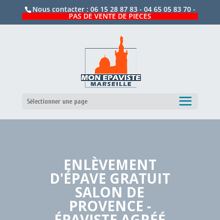
Nous contacter :
06 15 28 87 83
-
04 65 05 83 70
-
PAS DE VENTE DE PIECES
Sélectionner une page
ENLÈVEMENT
D'ÉPAVE GRATUIT
SALON DE
PROVENCE -
ÉPAVISTE AGRÉÉ