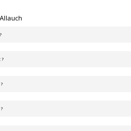
 Allauch
?
 ?
 ?
 ?