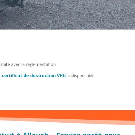
ormité avec la réglementation.
u
certificat de destruction VHU
, indispensable
tuit à Allauch – Service agréé pour