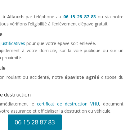
 à Allauch
par téléphone au
06 15 28 87 83
ou via notre
Nous vérifions l’éligibilité à l’enlèvement d’épave gratuit.
ce
justificatives
pour que votre épave soit enlevée.
apidement à votre domicile, sur la voie publique ou sur un
à proximité.
ule
on roulant ou accidenté, notre
épaviste agréé
dispose du
de destruction
mmédiatement le
certificat de destruction VHU
, document
votre assurance et officialiser la destruction du véhicule.
06 15 28 87 83