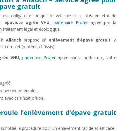
pave gratuit
 est obligatoire lorsque le véhicule n’est plus en état de
 un
épaviste agréé VHU,
partenaire Profer
agréé par la
n traitement légal et écologique.
 à Allauch
propose un
enlèvement d’épave gratuit
, à
oit complet (moteur, châssis).
agréé VHU
,
partenaire Profer
agréé par la préfecture, votre
agréé,
s environnementales,
 avec certificat officiel.
oule l’enlèvement d’épave gratuit
simplifié la procédure pour un enlèvement rapide et efficace :